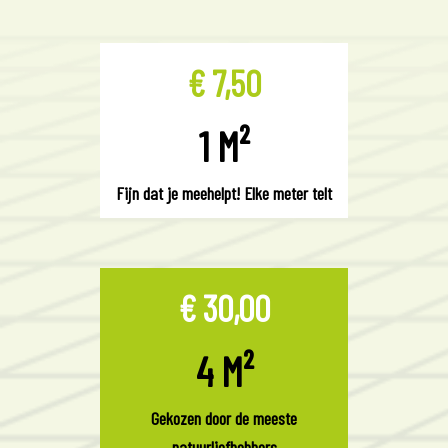
€ 7,50
1 M²
Fijn dat je meehelpt! Elke meter telt
€ 30,00
4 M²
Gekozen door de meeste
natuurliefhebbers