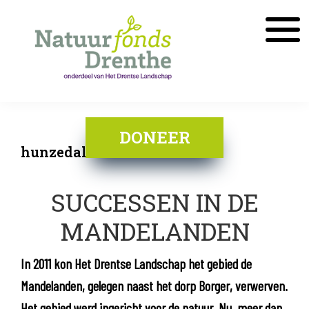
Skip
Skip
to
to
main
footer
content
Natuurfonds
Schenk
Drenthe
Drenthe
DONEER
meer
hunzedal
natuur
SUCCESSEN IN DE
MANDELANDEN
In 2011 kon Het Drentse Landschap het gebied de
Mandelanden, gelegen naast het dorp Borger, verwerven.
Het gebied werd ingericht voor de natuur. Nu, meer dan